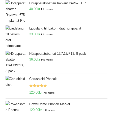
Hörapparatsbatteri Implant Pro/675 CP
40.00
kr
Inkl moms
Ljudslang till bakom örat hörapparat
33.00
kr
Inkl moms
Hörapparatsbatteri 13/A13/P13, 8-pack
36.00
kr
Inkl moms
Cerushield Phonak
Betygsatt
120.00
kr
Inkl moms
5.00
av 5
PowerDome Phonak Marvel
120.00
kr
Inkl moms