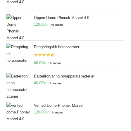
Öppen Dome Phonak Marvel 4.0
120.00
kr
Inkl moms
Rengöringskit hörapparater
Betygsatt
50.00
kr
Inkl moms
5.00
av 5
Batteriförvaring hörapparatsbatterier
40.00
kr
Inkl moms
Vented Dome Phonak Marvel
120.00
kr
Inkl moms