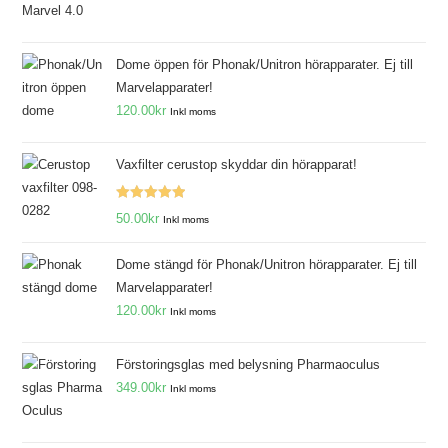
Dome öppen för Phonak/Unitron hörapparater. Ej till
Marvelapparater!
120.00
kr
Inkl moms
Vaxfilter cerustop skyddar din hörapparat!
Betygsatt
50.00
kr
Inkl moms
5.00
av 5
Dome stängd för Phonak/Unitron hörapparater. Ej till
Marvelapparater!
120.00
kr
Inkl moms
Förstoringsglas med belysning Pharmaoculus
349.00
kr
Inkl moms