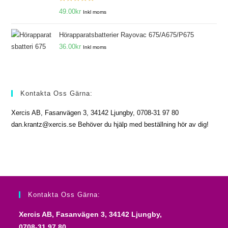
Betygsatt
49.00
kr
Inkl moms
5.00
av 5
Hörapparatsbatterier Rayovac 675/A675/P675
36.00
kr
Inkl moms
Kontakta Oss Gärna:
Xercis AB, Fasanvägen 3, 34142 Ljungby, 0708-31 97 80
dan.krantz@xercis.se Behöver du hjälp med beställning hör av dig!
Kontakta Oss Gärna:
Xercis AB, Fasanvägen 3, 34142 Ljungby,
0708-31 97 80