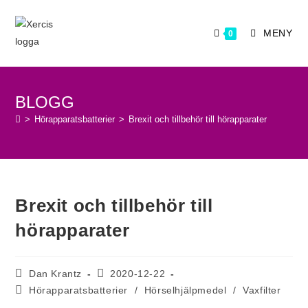
Hoppa
till
MENY
0
innehållet
BLOGG
>
Hörapparatsbatterier
>
Brexit och tillbehör till hörapparater
Brexit och tillbehör till
hörapparater
Inläggsförfattare:
Inlägget
Dan Krantz
2020-12-22
publicerat:
Inläggskategori:
Hörapparatsbatterier
/
Hörselhjälpmedel
/
Vaxfilter