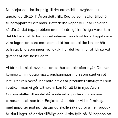
Nu börjar det dra ihop sig till det oundvikliga avgörandet
angående BREXIT. Även detta lilla företag som säljer tillbehör
till hörapparater drabbas. Batterierna köper vi ju här i Sverige
så där är det inga problem men när det gäller övriga varor kan
det bli lite strul. Vi har jobbat intensivt nu i höst för att uppdatera
våra lager och sånt men som alltid kan det bli lite brister här
och var. Eftersom ingen vet exakt hur det kommer att bli så vet
givetvis vi inte heller detta.
Vi får helt enkelt avvakta och se hur det blir efter nyår. Det kan
komma att innebära vissa prishöjningar men som sagt vi vet
inte. Det kan också innebära att vissa produkter tillfälligt tar slut
i butiken men vi gör allt vad vi kan för att få in nya. Även
Corona ställer till en del då vi inte vill importera in den nya
coronamutationen från England så därför är vi lite försiktiga
med importer just nu. Så om du skulle råka ut för att en produkt
är slut i lager så är det tillfälligt och vi ska fylla på. Vi hoppas att