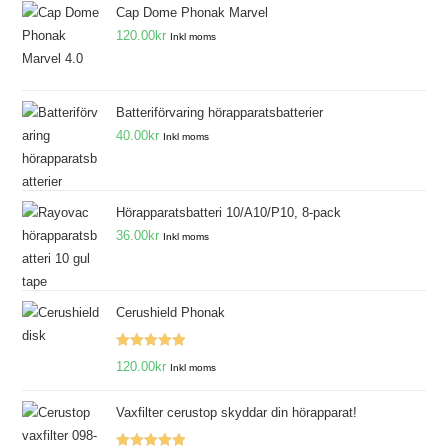
Cap Dome Phonak Marvel
120.00
kr
Inkl moms
Batteriförvaring hörapparatsbatterier
40.00
kr
Inkl moms
Hörapparatsbatteri 10/A10/P10, 8-pack
36.00
kr
Inkl moms
Cerushield Phonak
Betygsatt
120.00
kr
Inkl moms
5.00
av 5
Vaxfilter cerustop skyddar din hörapparat!