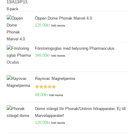
Öppen Dome Phonak Marvel 4.0
120.00
kr
Inkl moms
Förstoringsglas med belysning Pharmaoculus
349.00
kr
Inkl moms
Rayovac Magnetpenna
Betygsatt
49.00
kr
Inkl moms
5.00
av 5
Dome stängd för Phonak/Unitron hörapparater. Ej till
Marvelapparater!
120.00
kr
Inkl moms