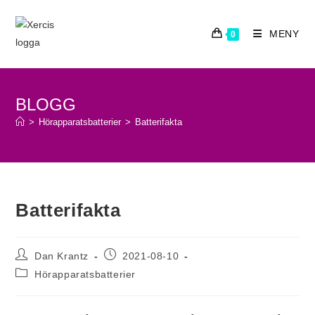
Hoppa
till
MENY
0
innehållet
BLOGG
>
Hörapparatsbatterier
>
Batterifakta
Batterifakta
Inläggsförfattare:
Inlägget
Dan Krantz
2021-08-10
publicerat:
Inläggskategori:
Hörapparatsbatterier