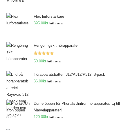
Flex lurförstärkare
395.00
kr
Inkl moms
Rengöringskit hörapparater
Betygsatt
50.00
kr
Inkl moms
5.00
av 5
Hörapparatsbatteri 312/A312/P312, 8-pack
36.00
kr
Inkl moms
Dome öppen för Phonak/Unitron hörapparater. Ej till
Marvelapparater!
120.00
kr
Inkl moms