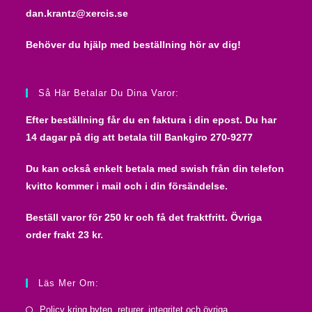
dan.krantz@xercis.se
Behöver du hjälp med beställning hör av dig!
Så Här Betalar Du Dina Varor:
Efter beställning får du en faktura i din epost. Du har
14 dagar på dig att betala till
Bankgiro 270-9277
Du kan också enkelt betala med swish från din telefon
kvitto kommer i mail och i din försändelse.
Beställ varor för 250 kr och få det fraktfritt. Övriga
order frakt 23 kr.
Läs Mer Om:
Open
Policy kring byten, returer, integritet och övriga