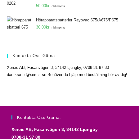
Betygsatt
50.00
kr
Inkl moms
5.00
av 5
Hörapparatsbatterier Rayovac 675/A675/P675
36.00
kr
Inkl moms
Kontakta Oss Gärna:
Xercis AB, Fasanvägen 3, 34142 Ljungby, 0708-31 97 80
dan.krantz@xercis.se Behöver du hjälp med beställning hör av dig!
Kontakta Oss Gärna:
Xercis AB, Fasanvägen 3, 34142 Ljungby,
0708-31 97 80