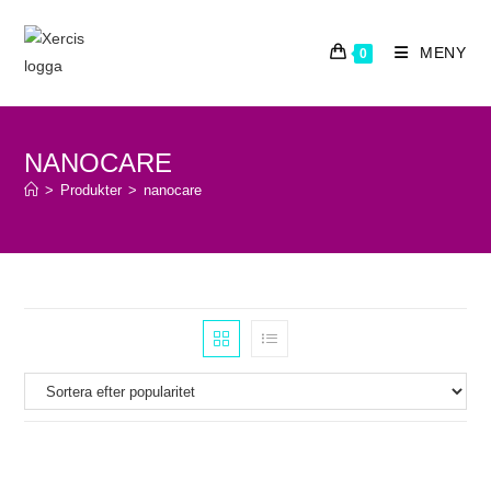
Hoppa
till
MENY
0
innehållet
NANOCARE
>
Produkter
>
nanocare